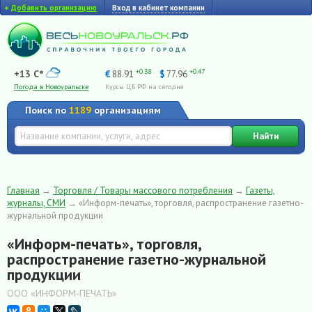
+
Добавить организацию
Вход в кабинет компании
+0.38
+0.47
+13 C°
€
88.91
$
77.96
Погода в Новоуральске
Курсы ЦБ РФ на сегодня
Поиск по
1189
организациям
Найти
Главная
→
Торговля / Товары массового потребления
→
Газеты,
журналы, СМИ
→
«Информ-печать», торговля, распространение газетно-
журнальной продукции
«Информ-печать», торговля,
распространение газетно-журнальной
продукции
ООО «ИНФОРМ-ПЕЧАТЬ»