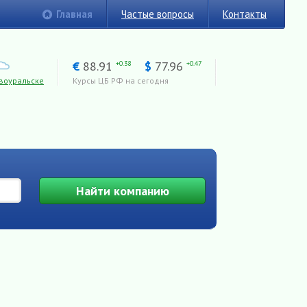
Главная
Частые вопросы
Контакты
€
88.91
$
77.96
+0.38
+0.47
воуральске
Курсы ЦБ РФ на сегодня
Найти
компанию