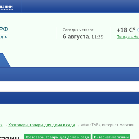
мпании
+18 C°
Сегодня четверг
6 августа
, 11:39
Погода в Но
ия
→
Хозтовары, товары для дома и сада
→
«АкваТАВ», интернет-магазин
газин
Хозтовары, товары для дома и сада
Интернет-магазины