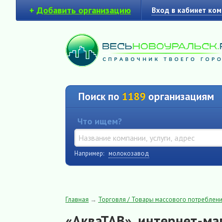
+
Добавить организацию
Вход в кабинет ко
Поиск по
1189
организациям
Что ищем?
Например:
молокозавод
Главная
→
Торговля / Товары массового потреблен
«АкваТАВ», интернет-ма