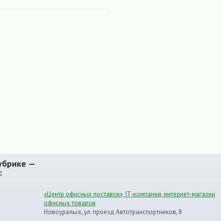
убрике —
:
«Центр офисных поставок», IT-компания, интернет-магазин
офисных товаров
Новоуральск, ул. проезд Автотранспортников, 8