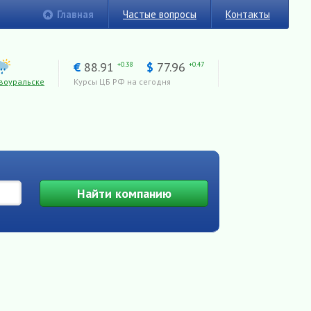
Главная
Частые вопросы
Контакты
€
88.91
$
77.96
+0.38
+0.47
воуральске
Курсы ЦБ РФ на сегодня
Найти
компанию