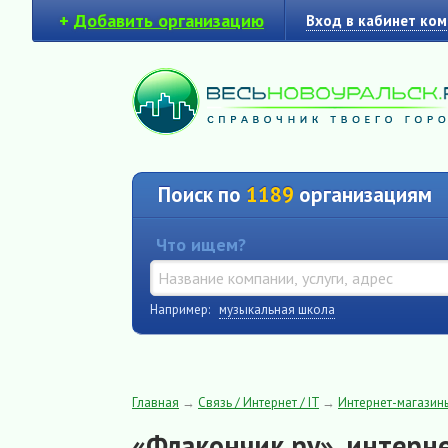
+
Добавить организацию
Вход в кабинет ко
Поиск по
1189
организациям
Что ищем?
Например:
музыкальная школа
Главная
→
Связь / Интернет / IT
→
Интернет-магазин
«Флакончик.ру», интер