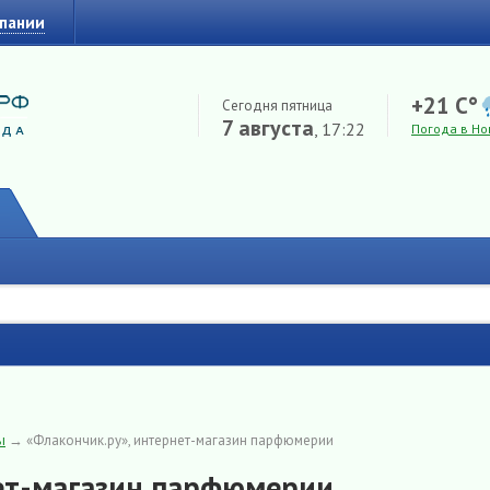
мпании
+21 C°
Сегодня пятница
7 августа
, 17:22
Погода в Но
ы
→
«Флакончик.ру», интернет-магазин парфюмерии
нет-магазин парфюмерии