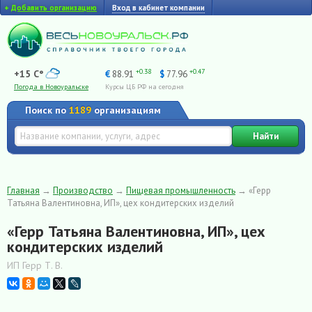
+
Добавить организацию
Вход в кабинет компании
+0.38
+0.47
+15 C°
€
88.91
$
77.96
Погода в Новоуральске
Курсы ЦБ РФ на сегодня
Поиск по
1189
организациям
Найти
Главная
→
Производство
→
Пищевая промышленность
→
«Герр
Татьяна Валентиновна, ИП», цех кондитерских изделий
«Герр Татьяна Валентиновна, ИП», цех
кондитерских изделий
ИП Герр Т. В.