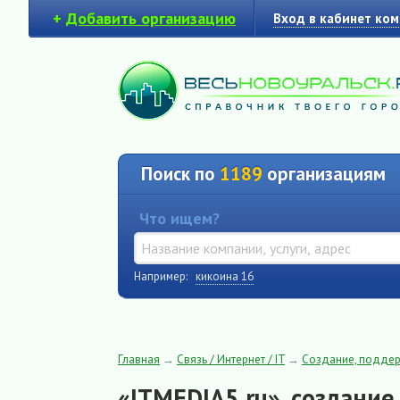
+
Добавить организацию
Вход в кабинет ко
Поиск по
1189
организациям
Что ищем?
Например:
кикоина 16
Главная
→
Связь / Интернет / IT
→
Создание, поддер
«ITMEDIA5.ru», создани