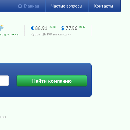
Главная
Частые вопросы
Контакты
€
88.91
$
77.96
+0.38
+0.47
воуральске
Курсы ЦБ РФ на сегодня
Найти
компанию
йтов