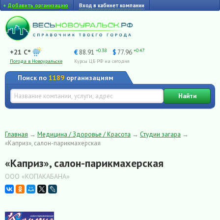
+
Добавить организацию
Вход в кабинет компании
+0.38
+0.47
+21 C°
€
88.91
$
77.96
Погода в Новоуральске
Курсы ЦБ РФ на сегодня
Поиск по
1189
организациям
Найти
Главная
→
Медицина / Здоровье / Красота
→
Студии загара
→
«Каприз», салон-парикмахерская
«Каприз», салон-парикмахерская
ООО «КОПАКАБАНА»