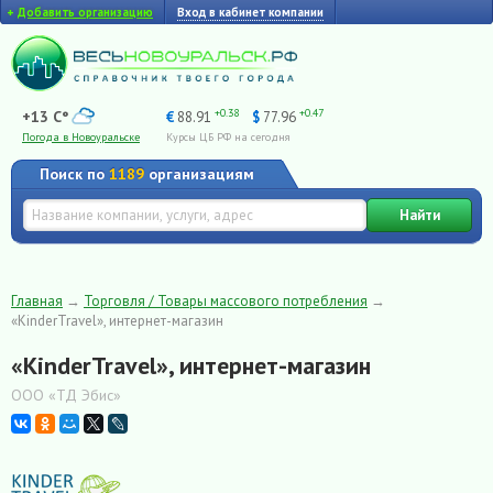
+
Добавить организацию
Вход в кабинет компании
+0.38
+0.47
+13 C°
€
88.91
$
77.96
Погода в Новоуральске
Курсы ЦБ РФ на сегодня
Поиск по
1189
организациям
Найти
Главная
→
Торговля / Товары массового потребления
→
«KinderTravel», интернет-магазин
«KinderTravel», интернет-магазин
ООО «ТД Эбис»