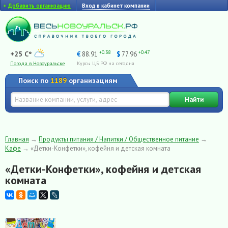
+
Добавить организацию
Вход в кабинет компании
+0.38
+0.47
+25 C°
€
88.91
$
77.96
Погода в Новоуральске
Курсы ЦБ РФ на сегодня
Поиск по
1189
организациям
Найти
Главная
→
Продукты питания / Напитки / Общественное питание
→
Кафе
→
«Детки-Конфетки», кофейня и детская комната
«Детки-Конфетки», кофейня и детская
комната