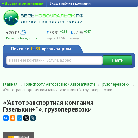
+
Добавить организацию
Вход в кабинет компании
+0.38
+0.47
+20 C°
€
88.91
$
77.96
Погода в Новоуральске
Курсы ЦБ РФ на сегодня
Поиск по
1189
организациям
Найти
Главная
→
Транспорт / Автосервис / Автозапчасти
→
Грузоперевозки
→
«'Aвтотранспортная компания Газелькин+"», грузоперевозки
«'Aвтотранспортная компания
Газелькин+"», грузоперевозки