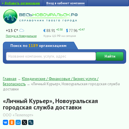
+
Добавить организацию
Вход в кабинет компании
+0.38
+0.47
+15 C°
€
88.91
$
77.96
Погода в Новоуральске
Курсы ЦБ РФ на сегодня
Поиск по
1189
организациям
Найти
Главная
→
Юридические / Финансовые / Бизнес услуги /
Безопасность
→
«Личный Курьер», Новоуральская городская служба
доставки
«Личный Курьер», Новоуральская
городская служба доставки
ООО «Телепорт»