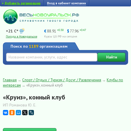
+
Добавить организацию
Вход в кабинет компании
+0.38
+0.47
+21 C°
€
88.91
$
77.96
Погода в Новоуральске
Курсы ЦБ РФ на сегодня
Поиск по
1189
организациям
Найти
Главная
→
Спорт / Отдых / Туризм / Досуг / Развлечения
→
Клубы по
интересам
→
«Круиз», конный клуб
«Круиз», конный клуб
ИП Романова Ю. Е.