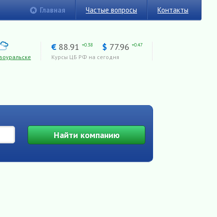
Главная
Частые вопросы
Контакты
€
88.91
$
77.96
+0.38
+0.47
воуральске
Курсы ЦБ РФ на сегодня
Найти
компанию