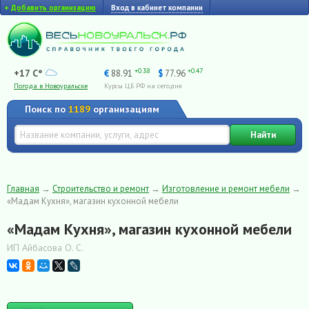
+
Добавить организацию
Вход в кабинет компании
+0.38
+0.47
+17 C°
€
88.91
$
77.96
Погода в Новоуральске
Курсы ЦБ РФ на сегодня
Поиск по
1189
организациям
Найти
Главная
→
Строительство и ремонт
→
Изготовление и ремонт мебели
→
«Мадам Кухня», магазин кухонной мебели
«Мадам Кухня», магазин кухонной мебели
ИП Айбасова О. С.