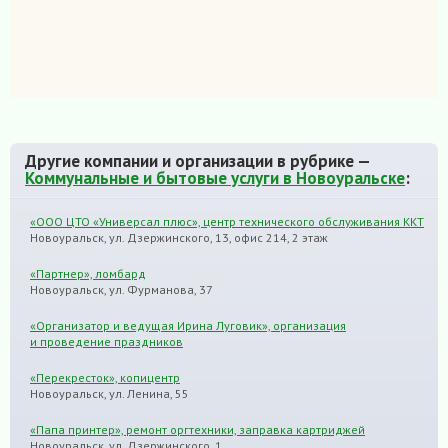
Другие компании и организации в рубрике —
Коммунальные и бытовые услуги в Новоуральске
:
«ООО ЦТО «Универсал плюс», центр технического обслуживания ККТ
Новоуральск, ул. Дзержинского, 13, офис 214, 2 этаж
«Партнер», ломбард
Новоуральск, ул. Фурманова, 37
«Организатор и ведущая Ирина Луговик», организация
и проведение праздников
«Перекресток», копицентр
Новоуральск, ул. Ленина, 55
«Папа принтер», ремонт оргтехники, заправка картриджей
Новоуральск, ул. Дзержинского, 1