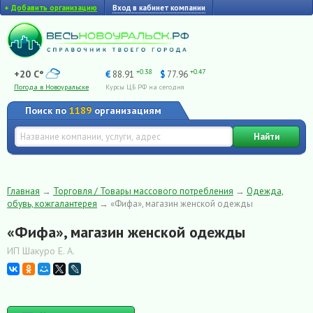
+
Добавить организацию
Вход в кабинет компании
+0.38
+0.47
+20 C°
€
88.91
$
77.96
Погода в Новоуральске
Курсы ЦБ РФ на сегодня
Поиск по
1189
организациям
Найти
Главная
→
Торговля / Товары массового потребления
→
Одежда,
обувь, кожгалантерея
→
«Фифа», магазин женской одежды
«Фифа», магазин женской одежды
ИП Шакуро Е. А.