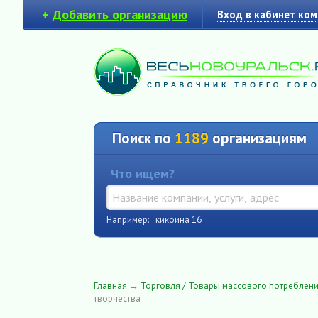
+
Добавить организацию
Вход в кабинет ко
Поиск по
1189
организациям
Что ищем?
Например:
кикоина 16
Главная
→
Торговля / Товары массового потреблен
творчества