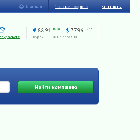
Главная
Частые вопросы
Контакты
€
88.91
$
77.96
+0.38
+0.47
воуральске
Курсы ЦБ РФ на сегодня
Найти
компанию