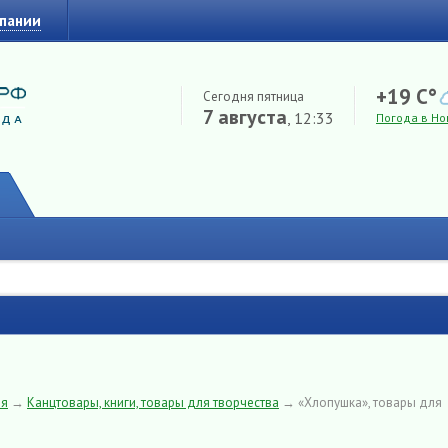
мпании
+19 C°
Сегодня пятница
7 августа
, 12:33
Погода в Но
ия
→
Канцтовары, книги, товары для творчества
→
«Хлопушка», товары для