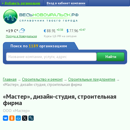
+
Добавить организацию
Вход в кабинет компании
+0.38
+0.47
+19 C°
€
88.91
$
77.96
Погода в Новоуральске
Курсы ЦБ РФ на сегодня
Поиск по
1189
организациям
Найти
Главная
→
Строительство и ремонт
→
Строительные предприятия
→
«Мастер», дизайн-студия, строительная фирма
«Мастер», дизайн-студия, строительная
фирма
ООО «Мастер»