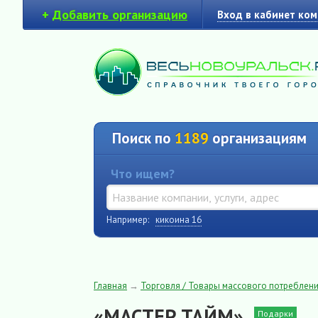
+
Добавить организацию
Вход в кабинет ко
Поиск по
1189
организациям
Что ищем?
Например:
кикоина 16
Главная
→
Торговля / Товары массового потреблен
«МАСТЕР ТАЙМ»
Подарки