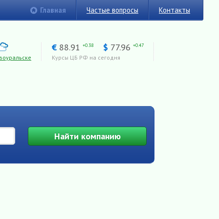
Главная
Частые вопросы
Контакты
€
88.91
$
77.96
+0.38
+0.47
воуральске
Курсы ЦБ РФ на сегодня
Найти
компанию