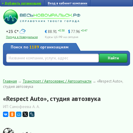
+
Добавить организацию
Вход в кабинет компании
+0.38
+0.47
+23 C°
€
88.91
$
77.96
Погода в Новоуральске
Курсы ЦБ РФ на сегодня
Поиск по
1189
организациям
Найти
Главная
→
Транспорт / Автосервис / Автозапчасти
→
«Respect Auto»,
студия автозвука
«Respect Auto», студия автозвука
ИП Самофеева А. А.