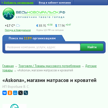
+
Добавить организацию
Вход в кабинет компании
+0.38
+0.47
+17 C°
€
88.91
$
77.96
Погода в Новоуральске
Курсы ЦБ РФ на сегодня
Поиск по
1189
организациям
Найти
Главная
→
Торговля / Товары массового потребления
→
Детские
товары
→
«Askona», магазин матрасов и кроватей
«Askona», магазин матрасов и кроватей
ИП Воробьев В. С.