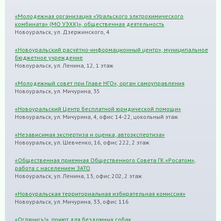
«Молодежная организация «Уральского элктрохимического
комбината» (МО УЭХК)», общественная деятельность
Новоуральск, ул. Дзержинского, 4
«Новоуральский расчётно-информационный центр», муниципальное
бюджетное учреждение
Новоуральск, ул. Ленина, 12, 1 этаж
«Молодежный совет при Главе НГО», орган самоуправления
Новоуральск, ул. Мичурина, 35
«Новоуральский Центр бесплатной юридической помощи»
Новоуральск, ул. Мичурина, 4, офис 14-22, цокольный этаж
«Независимая экспертиза и оценка, автоэкспертиза»
Новоуральск, ул. Шевченко, 16, офис 222, 2 этаж
«Общественная приемная Общественного Совета ГК «Росатом»,
работа с населением ЗАТО
Новоуральск, ул. Ленина, 13, офис 202, 2 этаж
«Новоуральская территориальная избирательная комиссия»
Новоуральск, ул. Мичурина, 33, офис 116
«Оглянись!», приют для бездомных собак