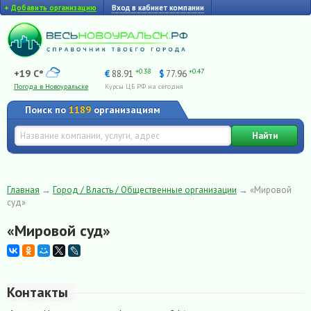
+
Добавить организацию
Вход в кабинет компании
+0.38
+0.47
+19 C°
€
88.91
$
77.96
Погода в Новоуральске
Курсы ЦБ РФ на сегодня
Поиск по
1189
организациям
Найти
Главная
→
Город / Власть / Общественные организации
→
«Мировой
суд»
«Мировой суд»
Контакты