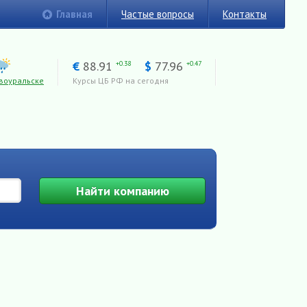
Главная
Частые вопросы
Контакты
€
88.91
$
77.96
+0.38
+0.47
воуральске
Курсы ЦБ РФ на сегодня
Найти
компанию