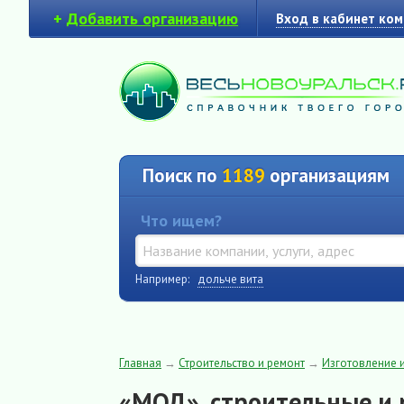
+
Добавить организацию
Вход в кабинет ко
Поиск по
1189
организациям
Что ищем?
Например:
дольче вита
Главная
→
Строительство и ремонт
→
Изготовление 
«МОД», строительные и