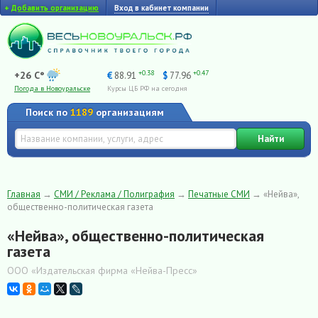
+
Добавить организацию
Вход в кабинет компании
+0.38
+0.47
+26 C°
€
88.91
$
77.96
Погода в Новоуральске
Курсы ЦБ РФ на сегодня
Поиск по
1189
организациям
Найти
Главная
→
СМИ / Реклама / Полиграфия
→
Печатные СМИ
→
«Нейва»,
общественно-политическая газета
«Нейва», общественно-политическая
газета
ООО «Издательская фирма «Нейва-Пресс»