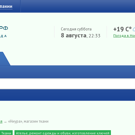
мпании
+19 C°
Сегодня суббота
8 августа
, 22:33
Погода в Но
ия
→
«Ниура», магазин ткани
Ткани
Ателье, ремонт одежды и обуви, изготовление ключей