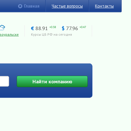
Главная
Частые вопросы
Контакты
€
88.91
$
77.96
+0.38
+0.47
воуральске
Курсы ЦБ РФ на сегодня
Найти
компанию