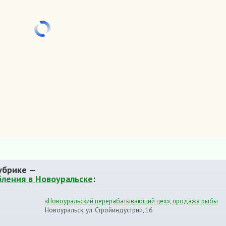
убрике —
бления в Новоуральске
:
«Новоуральский перерабатывающий цех», продажа рыбы
Новоуральск, ул. Стройиндустрии, 16