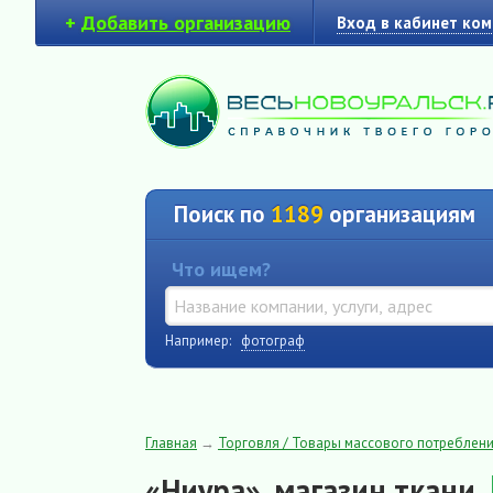
+
Добавить организацию
Вход в кабинет ко
Поиск по
1189
организациям
Что ищем?
Например:
фотограф
Главная
→
Торговля / Товары массового потреблен
«Ниура», магазин ткани