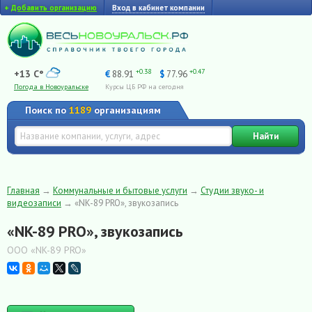
+
Добавить организацию
Вход в кабинет компании
+0.38
+0.47
+13 C°
€
88.91
$
77.96
Погода в Новоуральске
Курсы ЦБ РФ на сегодня
Поиск по
1189
организациям
Найти
Главная
→
Коммунальные и бытовые услуги
→
Студии звуко- и
видеозаписи
→
«NK-89 PRO», звукозапись
«NK-89 PRO», звукозапись
ООО «NK-89 PRO»