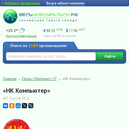
+
Добавить организацию
Вход в кабинет компании
+0.38
+0.47
+23 C°
€
88.91
$
77.96
Погода в Новоуральске
Курсы ЦБ РФ на сегодня
Поиск по
1189
организациям
Найти
Главная
→
Связь / Интернет / IT
→
«НК Компьютер»
«НК Компьютер»
ИП Стулов М. Б.