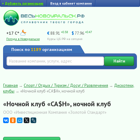
+
Добавить организацию
Вход в кабинет компании
+0.38
+0.47
+17 C°
€
88.91
$
77.96
Погода в Новоуральске
Курсы ЦБ РФ на сегодня
Поиск по
1189
организациям
Найти
Главная
→
Спорт / Отдых / Туризм / Досуг / Развлечения
→
Дискотеки,
клубы
→
«Ночной клуб «CA$H», ночной клуб
«Ночной клуб «CA$H», ночной клуб
ООО «Инвестиционная Компания «Золотой Стандарт»