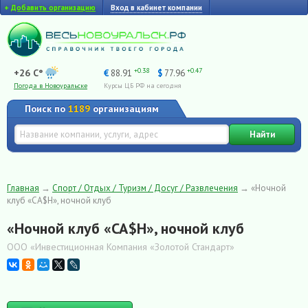
+
Добавить организацию
Вход в кабинет компании
+0.38
+0.47
+26 C°
€
88.91
$
77.96
Погода в Новоуральске
Курсы ЦБ РФ на сегодня
Поиск по
1189
организациям
Найти
Главная
→
Спорт / Отдых / Туризм / Досуг / Развлечения
→
«Ночной
клуб «CA$H», ночной клуб
«Ночной клуб «CA$H», ночной клуб
ООО «Инвестиционная Компания «Золотой Стандарт»