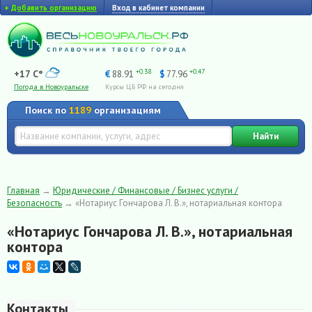
+
Добавить организацию
Вход в кабинет компании
+0.38
+0.47
+17 C°
€
88.91
$
77.96
Погода в Новоуральске
Курсы ЦБ РФ на сегодня
Поиск по
1189
организациям
Найти
Главная
→
Юридические / Финансовые / Бизнес услуги /
Безопасность
→
«Нотариус Гончарова Л. В.», нотариальная контора
«Нотариус Гончарова Л. В.», нотариальная
контора
Контакты