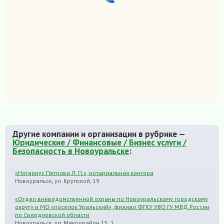
Другие компании и организации в рубрике —
Юридические / Финансовые / Бизнес услуги /
Безопасность в Новоуральске
:
«Нотариус Петрова Л. П.», нотариальная контора
Новоуральск, ул. Крупской, 19
«Отдел вневедомственной охраны по Новоуральскому городскому
округу и МО «поселок Уральский», филиал ФГКУ УВО ГУ МВД России
по Свердловской области
Новоуральск, ул. Микрорайон 15, 1