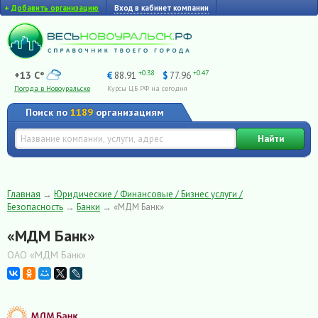
+
Добавить организацию
Вход в кабинет компании
+0.38
+0.47
+13 C°
€
88.91
$
77.96
Погода в Новоуральске
Курсы ЦБ РФ на сегодня
Поиск по
1189
организациям
Найти
Главная
→
Юридические / Финансовые / Бизнес услуги /
Безопасность
→
Банки
→
«МДМ Банк»
«МДМ Банк»
ОАО «МДМ Банк»