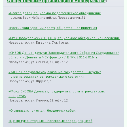
Общественные организации в Новоуральске
:
«Благое дело», социально-педагогическое объединение
поселок Верх-Нейвинский, ул. Просвещения, 51
«Российский Красный Крест», общественная приемная
«ГАУ «Новоуральский КЦСОН», социальное обслуживание населения
Новоуральск, ул. Гагарина, 7/а, 4 этаж
«СИЗОВ Денис - депутат Законодательного Собрания Свердловской
области и Депутаты МСУ фракции ЛДПР», 2011-2016 гг.
Новоуральск, ул. Ленина, 62, офис 12
«ЗАГС г. Новоуральска», оказание государственных услуг
по регистрации актов гражданского состояния
Новоуральск, ул. Фрунзе, 5
«Фонд СИЗОВА Дениса», поддержка спорта и гражданских
инициатив
Новоуральск, ул. Ленина, 62, офис 12
«Оглянись!», приют для бездомных собак
«Центр гуманитарных и поисковых операций», штаб