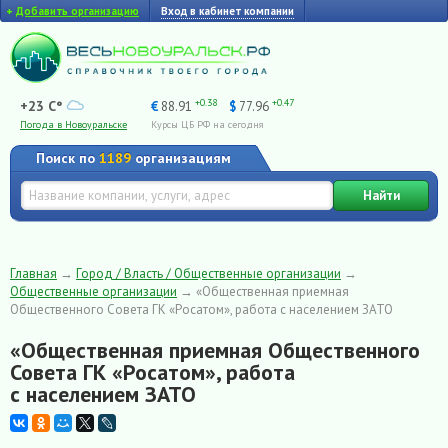
+
Добавить организацию
Вход в кабинет компании
+0.38
+0.47
+23 C°
€
88.91
$
77.96
Погода в Новоуральске
Курсы ЦБ РФ на сегодня
Поиск по
1189
организациям
Найти
Главная
→
Город / Власть / Общественные организации
→
Общественные организации
→
«Общественная приемная
Общественного Совета ГК «Росатом», работа с населением ЗАТО
«Общественная приемная Общественного
Совета ГК «Росатом», работа
с населением ЗАТО