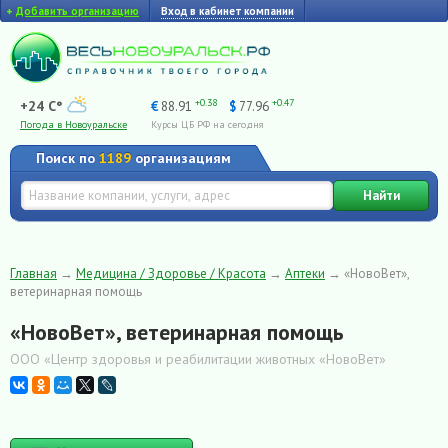
+
Добавить организацию
Вход в кабинет компании
+0.38
+0.47
+24 C°
€
88.91
$
77.96
Погода в Новоуральске
Курсы ЦБ РФ на сегодня
Поиск по
1189
организациям
Найти
Главная
→
Медицина / Здоровье / Красота
→
Аптеки
→
«НовоВет»,
ветеринарная помощь
«НовоВет», ветеринарная помощь
ООО «Центр здоровья и реабилитации животных «НовоВет»