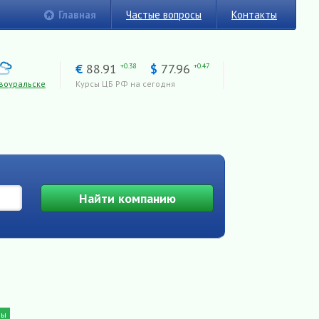
Главная
Частые вопросы
Контакты
€
88.91
$
77.96
+0.38
+0.47
воуральске
Курсы ЦБ РФ на сегодня
Найти
компанию
ны