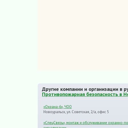
Другие компании и организации в р
Противопожарная безопасность в Н
«Охрана-6», ЧОО
Новоуральск, ул. Советская, 2/а, офис 5
«СпецСвязь», монтаж и обслуживание охранно-п
сигнализации