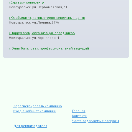
«Express», копицентр
Новоуральск, ул. Первомайская, 31
«Юзабилити», компьютерно-сервисный центр
Новоуральск, ул. Ленина, 57/А
«HappyLand», организация праздников
Новоуральск, ул. Корнилова, 4
«Юлия Топалова», профессиональный ведущий
Зарегистрировать компанию
Главная
Вход в кабинет компании
Контакты
Часто задаваемые вопросы
Для рекламодателя