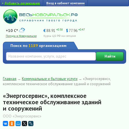
+
Добавить организацию
Вход в кабинет компании
+0.38
+0.47
+10 C°
€
88.91
$
77.96
Погода в Новоуральске
Курсы ЦБ РФ на сегодня
Поиск по
1189
организациям
Найти
Главная
→
Коммунальные и бытовые услуги
→
«Энергосервис»,
комплексное техническое обслуживание зданий и сооружений
«Энергосервис», комплексное
техническое обслуживание зданий
и сооружений
ООО «Энергосервис»