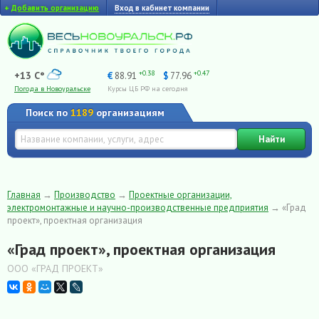
+
Добавить организацию
Вход в кабинет компании
+0.38
+0.47
+13 C°
€
88.91
$
77.96
Погода в Новоуральске
Курсы ЦБ РФ на сегодня
Поиск по
1189
организациям
Найти
Главная
→
Производство
→
Проектные организации,
электромонтажные и научно-производственные предприятия
→
«Град
проект», проектная организация
«Град проект», проектная организация
ООО «ГРАД ПРОЕКТ»