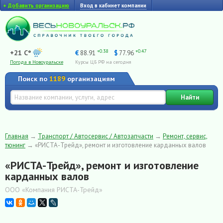
+
Добавить организацию
Вход в кабинет компании
+0.38
+0.47
+21 C°
€
88.91
$
77.96
Погода в Новоуральске
Курсы ЦБ РФ на сегодня
Поиск по
1189
организациям
Найти
Главная
→
Транспорт / Автосервис / Автозапчасти
→
Ремонт, сервис,
тюнинг
→
«РИСТА-Трейд», ремонт и изготовление карданных валов
«РИСТА-Трейд», ремонт и изготовление
карданных валов
ООО «Компания РИСТА-Трейд»