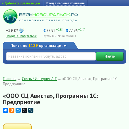
+
Добавить организацию
Вход в кабинет компании
+0.38
+0.47
+19 C°
€
88.91
$
77.96
Погода в Новоуральске
Курсы ЦБ РФ на сегодня
Поиск по
1189
организациям
Найти
Главная
→
Связь / Интернет / IT
→
«ООО СЦ Ависта», Программы 1С:
Предприятие
«ООО СЦ Ависта», Программы 1С:
Предприятие