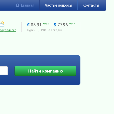
Главная
Частые вопросы
Контакты
€
88.91
$
77.96
+0.38
+0.47
воуральске
Курсы ЦБ РФ на сегодня
Найти
компанию