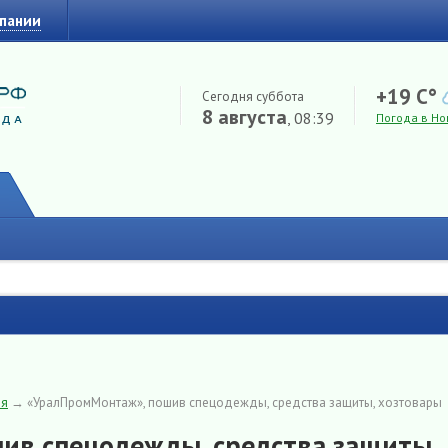
мпании
+19 C°
Сегодня суббота
8 августа
, 08:39
Погода в Но
ия
→
«УралПромМонтаж», пошив спецодежды, средства защиты, хозтовары
ив спецодежды, средства защиты,