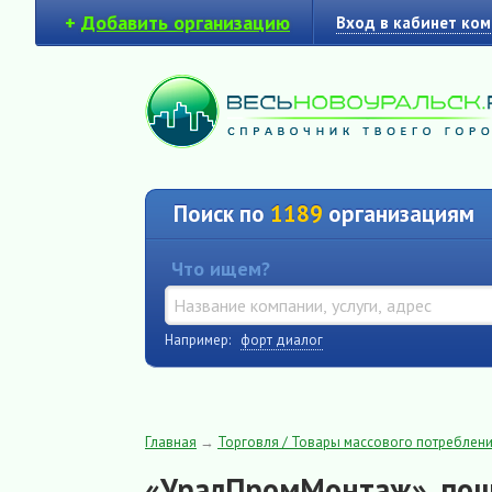
+
Добавить организацию
Вход в кабинет ко
Поиск по
1189
организациям
Что ищем?
Например:
форт диалог
Главная
→
Торговля / Товары массового потреблен
«УралПромМонтаж», пош