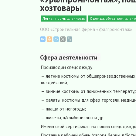
хозтовары
Легкая промышленность
Одежда, обувь, кожгалант
ООО «Строительная фирма «Уралпромонтаж»
Сфера деятельности
Производим спецодежду:
— летние костюмы от общепроизводственных 
воздействий;
— зимние костюмы от пониженных температур
— халаты, костюмы для сфер торговли, медиц
— плащи от непогоды;
— жилеты, п/комбинизоны и др.
Имеем свой сертификат на пошив спецодежды
Поставка рабочей обуви (сапоги, берцы, п/боти