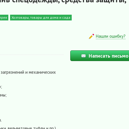
ерея
Хозтовары, товары для дома и сада
Нашли ошибку?
Написать письмо
загрязнений и механических
;
ины;
.
нки, вельветовые туфли и пр.)