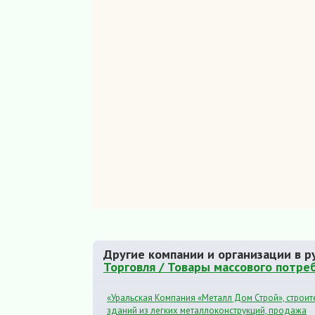
Другие компании и организации в р
Торговля / Товары массового потре
«Уральская Компания «Металл Дом Строй», cтроит
зданий из легких металлоконструкций, продажа