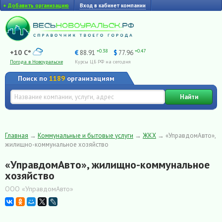
+
Добавить организацию
Вход в кабинет компании
+0.38
+0.47
+10 C°
€
88.91
$
77.96
Погода в Новоуральске
Курсы ЦБ РФ на сегодня
Поиск по
1189
организациям
Найти
Главная
→
Коммунальные и бытовые услуги
→
ЖКХ
→
«УправдомАвто»,
жилищно-коммунальное хозяйство
«УправдомАвто», жилищно-коммунальное
хозяйство
ООО «УправдомАвто»