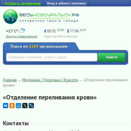
+
Добавить организацию
Вход в кабинет компании
+0.38
+0.47
+17 C°
€
88.91
$
77.96
Погода в Новоуральске
Курсы ЦБ РФ на сегодня
Поиск по
1189
организациям
Найти
Главная
→
Медицина / Здоровье / Красота
→
«Отделение переливания
крови»
«Отделение переливания крови»
Контакты