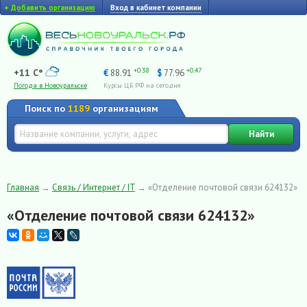
+
Добавить организацию
Вход в кабинет компании
+0.38
+0.47
+11 C°
€
88.91
$
77.96
Погода в Новоуральске
Курсы ЦБ РФ на сегодня
Поиск по
1189
организациям
Найти
Главная
→
Связь / Интернет / IT
→
«Отделение почтовой связи 624132»
«Отделение почтовой связи 624132»