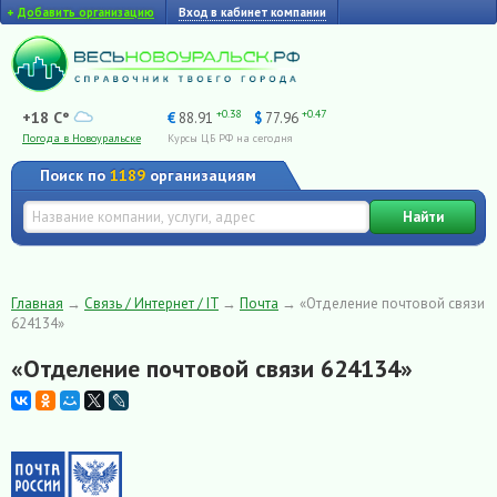
+
Добавить организацию
Вход в кабинет компании
+0.38
+0.47
+18 C°
€
88.91
$
77.96
Погода в Новоуральске
Курсы ЦБ РФ на сегодня
Поиск по
1189
организациям
Найти
Главная
→
Связь / Интернет / IT
→
Почта
→
«Отделение почтовой связи
624134»
«Отделение почтовой связи 624134»