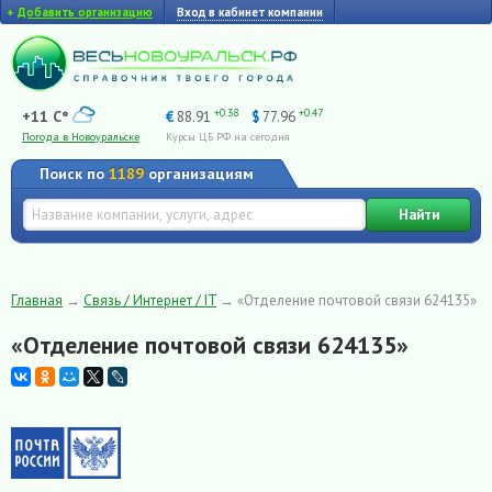
+
Добавить организацию
Вход в кабинет компании
+0.38
+0.47
+11 C°
€
88.91
$
77.96
Погода в Новоуральске
Курсы ЦБ РФ на сегодня
Поиск по
1189
организациям
Найти
Главная
→
Связь / Интернет / IT
→
«Отделение почтовой связи 624135»
«Отделение почтовой связи 624135»