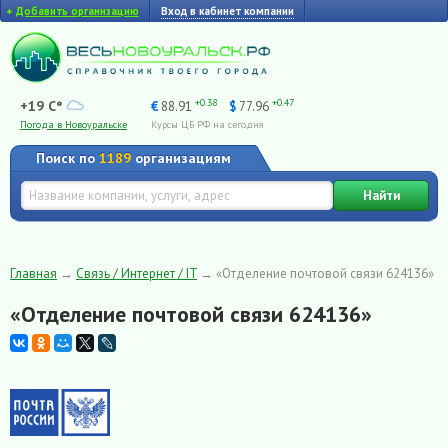
+
Добавить организацию
Вход в кабинет компании
+0.38
+0.47
+19 C°
€
88.91
$
77.96
Погода в Новоуральске
Курсы ЦБ РФ на сегодня
Поиск по
1189
организациям
Найти
Главная
→
Связь / Интернет / IT
→
«Отделение почтовой связи 624136»
«Отделение почтовой связи 624136»