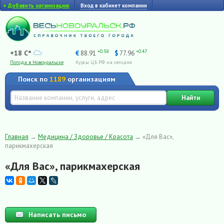
+
Добавить организацию
Вход в кабинет компании
+0.38
+0.47
+18 C°
€
88.91
$
77.96
Погода в Новоуральске
Курсы ЦБ РФ на сегодня
Поиск по
1189
организациям
Найти
Главная
→
Медицина / Здоровье / Красота
→
«Для Вас»,
парикмахерская
«Для Вас», парикмахерская
Написать письмо