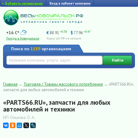
+
Добавить организацию
Вход в кабинет компании
+0.38
+0.47
+16 C°
€
88.91
$
77.96
Погода в Новоуральске
Курсы ЦБ РФ на сегодня
Поиск по
1189
организациям
Найти
Главная
→
Торговля / Товары массового потребления
→
«PARTS66.RU»,
запчасти для любых автомобилей и техники
«PARTS66.RU», запчасти для любых
автомобилей и техники
ИП Олькова О. А.