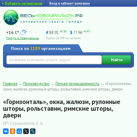
+
Добавить организацию
Вход в кабинет компании
+0.38
+0.47
+16 C°
€
88.91
$
77.96
Погода в Новоуральске
Курсы ЦБ РФ на сегодня
Поиск по
1189
организациям
Найти
Главная
→
Производство
→
Легкая промышленность
→
«Горизонталь»,
окна, жалюзи, рулонные шторы, рольставни, римские шторы, двери
«Горизонталь», окна, жалюзи, рулонные
шторы, рольставни, римские шторы,
двери
ИП Сороколетов А. А.