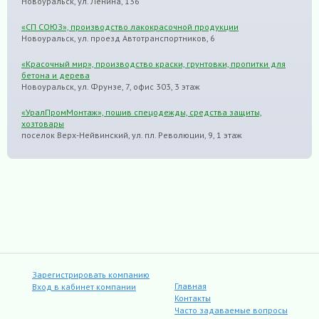
Новоуральск, ул. Ленина, 136
«СП СОЮЗ», производство лакокрасочной продукции
Новоуральск, ул. проезд Автотранспортников, 6
«Красочный мир», производство краски, грунтовки, пропитки для
бетона и дерева
Новоуральск, ул. Фрунзе, 7, офис 303, 3 этаж
«УралПромМонтаж», пошив спецодежды, средства защиты,
хозтовары
поселок Верх-Нейвинский, ул. пл. Революции, 9, 1 этаж
Зарегистрировать компанию
Главная
Вход в кабинет компании
Контакты
Часто задаваемые вопросы