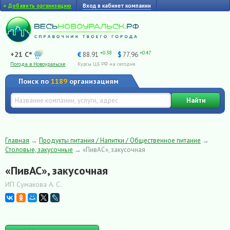
+
Добавить организацию
Вход в кабинет компании
+0.38
+0.47
+21 C°
€
88.91
$
77.96
Погода в Новоуральске
Курсы ЦБ РФ на сегодня
Поиск по
1189
организациям
Найти
Главная
→
Продукты питания / Напитки / Общественное питание
→
Столовые, закусочные
→
«ПивАС», закусочная
«ПивАС», закусочная
ИП Сумакова А. С.