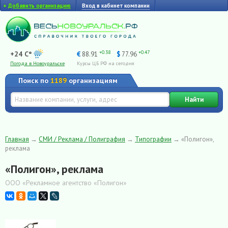
+
Добавить организацию
Вход в кабинет компании
+0.38
+0.47
+24 C°
€
88.91
$
77.96
Погода в Новоуральске
Курсы ЦБ РФ на сегодня
Поиск по
1189
организациям
Найти
Главная
→
СМИ / Реклама / Полиграфия
→
Типографии
→
«Полигон»,
реклама
«Полигон», реклама
ООО «Рекламное агентство «Полигон»