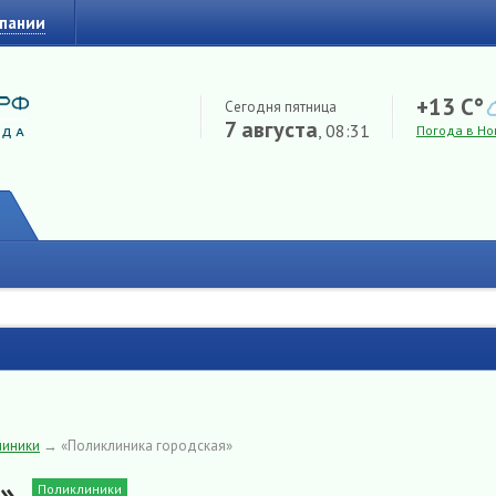
мпании
+13 C°
Сегодня пятница
7 августа
, 08:31
Погода в Но
линики
→
«Поликлиника городская»
»
Поликлиники