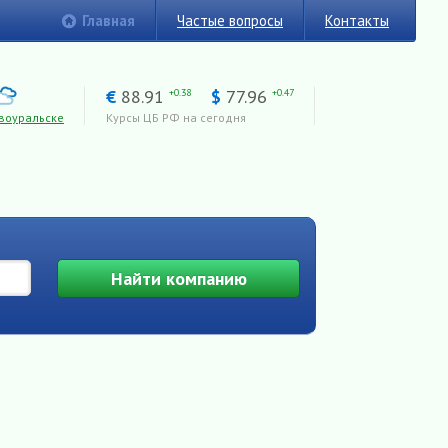
Главная
Частые вопросы
Контакты
€
88.91
$
77.96
+0.38
+0.47
воуральске
Курсы ЦБ РФ на сегодня
Найти
компанию