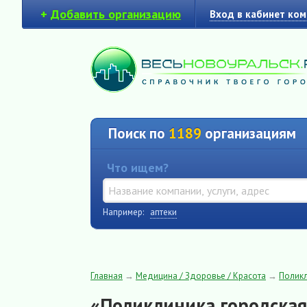
+
Добавить организацию
Вход в кабинет ко
Поиск по
1189
организациям
Что ищем?
Например:
аптеки
Главная
→
Медицина / Здоровье / Красота
→
Полик
«Поликлиника городская