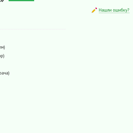
Нашли ошибку?
ем)
р)
рача)